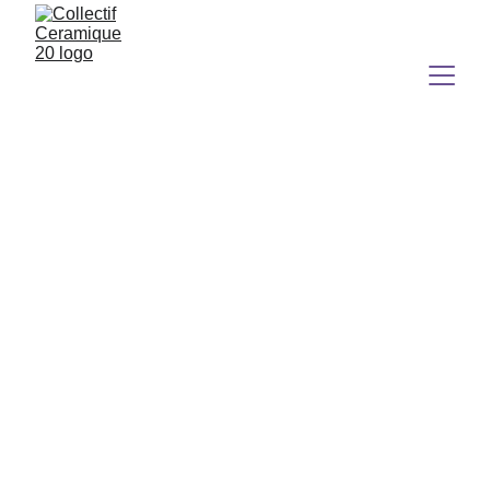
Braderie 
CéRAMIQUE
 13 & 14 septembre 2025
11h-19h & 13h-19h